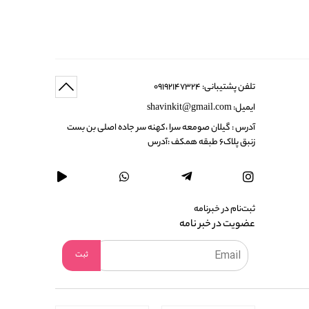
تلفن پشتیبانی: 09192147324
ایمیل: shavinkit@gmail.com
آدرس : گیلان صومعه سرا ،کهنه سر جاده اصلی بن بست
زنبق پلاک6 طبقه همکف :آدرس
ثبت‌نام در خبرنامه
عضویت در خبر نامه