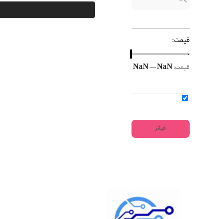
قیمت:
NaN
NaN
قیمت:
—