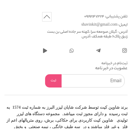
تلفن پشتیبانی: 09192147324
ایمیل: shavinkit@gmail.com
آدرس : گیلان صومعه سرا ،کهنه سر جاده اصلی بن بست
زنبق پلاک6 طبقه همکف :آدرس
ثبت‌نام در خبرنامه
عضویت در خبر نامه
برند شاوین کیت توسط شرکت شایان لیزر البرز به شماره ثبت 1574 به
ثبت رسیده و دارای مجوز ثبت میباشد. مجموعه دستگاه های لیزر
تولیدی شاوین کیت کاربردی برای حکاکی، برش، روی متریالهای اعم از
فلز و غیر فلز مباشند و در سه طیف خانگی ، نیمه صنعتی و بخش